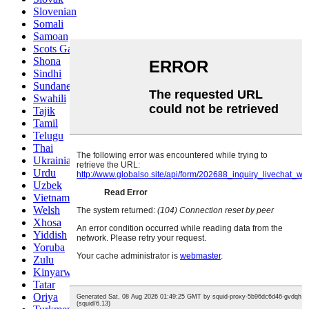
Slovenian
Somali
Samoan
Scots Gaelic
Shona
Sindhi
Sundanese
Swahili
Tajik
Tamil
Telugu
Thai
Ukrainian
Urdu
Uzbek
Vietnamese
Welsh
Xhosa
Yiddish
Yoruba
Zulu
Kinyarwanda
Tatar
Oriya